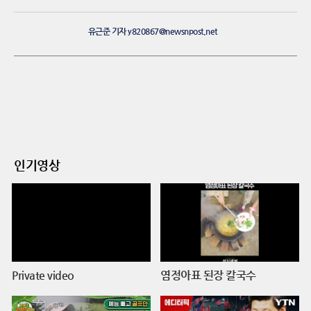
유근준 기자 y820867@newsnpost.net
인기영상
Private video
염정아표 된장 칼국수