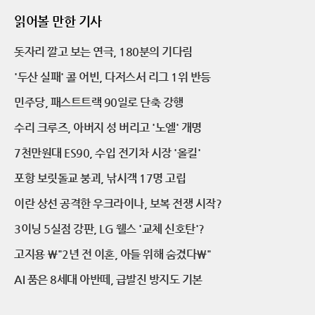
읽어볼 만한 기사
돗자리 깔고 보는 연극, 180분의 기다림
'두산 실패' 콜 어빈, 다저스서 리그 1위 반등
민주당, 패스트트랙 90일로 단축 강행
수리 크루즈, 아버지 성 버리고 '노엘' 개명
7천만원대 ES90, 수입 전기차 시장 '올킬'
포항 보릿돌교 붕괴, 낚시객 17명 고립
이란 상선 공격한 우크라이나, 보복 전쟁 시작?
3이닝 5실점 강판, LG 웰스 '교체 신호탄'?
고지용 \"2년 전 이혼, 아들 위해 숨겼다\"
AI 품은 8세대 아반떼, 급발진 방지도 기본