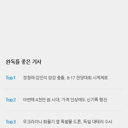
크를 거쳐 다시 쇼팽으로 돌아오는 과정은 그가 얼마나
히 떨어뜨릴 수밖에 없다. 전문가들은 강백호의 복귀까
치열하게 자기만의 색채를 고민해왔는지를 증명했다.
지 최소 수주가 소요될 것으로 내다보고 있으며, 이 기간
관객들은 서두르지 않고 자신만의 속도로 예술적 깊이
을 어떻게 버티느냐가 한화의 2026시즌 최종 성적을 결
를 더해가는 거장의 성장을 눈앞에서 목격하며 숨죽인
정짓는 분수령이 될 것이라고 분석한다.이제 시선은 남
채 그의 손끝에 집중했다.조성진의 손끝에서 다시 태어
은 주축 타자들에게 쏠린다. 강백호의 빈자리를 메워야
난 춤곡들은 고전의 품격과 현대의 날카로움이 공존하
할 노시환과 페라자, 그리고 신예 문현빈의 어깨가 무거
는 독특한 미학을 완성했다. 완벽한 기교를 바탕으로 곡
워졌다. 다행히 페라자가 최근 긴 침묵을 깨고 홈런포를
의 이면에 숨겨진 철학적 사유까지 담아낸 그의 연주는
가동하며 타격감을 조율하고 있다는 점은 위안거리다.
리사이틀이 끝난 뒤에도 오랫동안 공연장에 묵직한 여
하지만 강백호가 타석에 서는 것만으로도 주던 시너지
운을 남겼다. 자기만의 음악적 영토를 견고하게 다져가
효과를 고려하면, 특정 선수 한두 명의 활약만으로는 '1
는 예술가 조성진의 행보는 한국 클래식의 현재와 미래
완독률 좋은 기사
00억 타자'의 공백을 완벽히 지우기엔 역부족이라는 평
를 동시에 보여주는 이정표가 되었다.
가가 지배적이다.한화는 일단 강백호를 재활군으로 보
내 회복에 전념하게 한 뒤, 추후 재검진을 통해 정확한
Top1
정청래·김민석 양강 충돌, 8·17 전당대회 시계제로
복귀 시점을 조율할 계획이다. 가을야구를 향한 열망으
로 과감한 투자를 감행했던 한화가 창단 이후 가장 잔인
한 여름을 보내고 있다. 주축 선수의 부상이라는 대형 악
재 속에서 한화가 어떤 돌파구를 찾아낼지, 혹은 이대로
Top2
아반떼 4천만 원 시대, 가격 인상에도 신기록 행진
하위권으로 추락할지 기로에 서 있다. 강백호 없는 한화
타선이 마주할 시험대는 당장 내일 광주에서 시작된다.
Top3
우크라이나 화물기 옆 폭발물 드론, 독일 대테러 수사