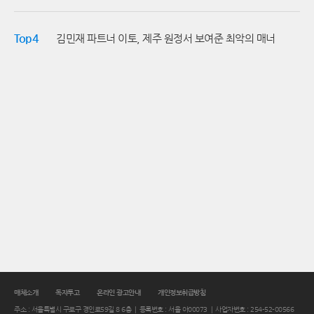
Top4
김민재 파트너 이토, 제주 원정서 보여준 최악의 매너
매체소개
독자투고
온라인 광고안내
개인정보취급방침
주소 : 서울특별시 구로구 경인로59길 8 6층
등록번호 : 서울 아00073
사업자번호 : 254-52-00566