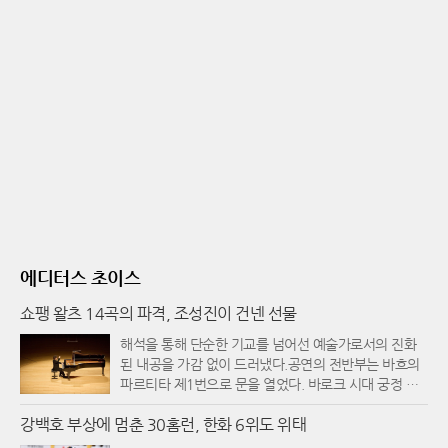
에디터스 초이스
쇼팽 왈츠 14곡의 파격, 조성진이 건넨 선물
해석을 통해 단순한 기교를 넘어선 예술가로서의 진화
된 내공을 가감 없이 드러냈다.공연의 전반부는 바흐의
파르티타 제1번으로 문을 열었다. 바로크 시대 궁정 춤
곡의 형식을 빌린 이 곡에서 그는 마치 건반 위에서 노래
강백호 부상에 멈춘 30홈런, 한화 6위도 위태
하듯 청아하고 투명한 음색을 뽑아내며 청중을 단숨에
몰입시켰다. 이어지는 무대에서는 쇤베르크의 피아노