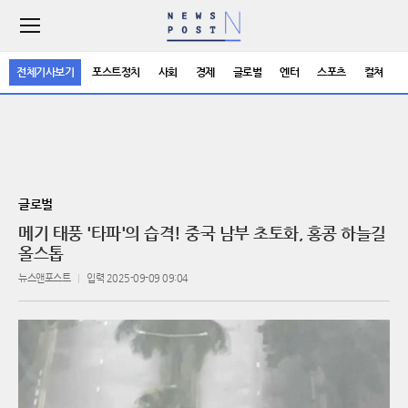
주
요
서
전체기사보기
포스트정치
사회
경제
글로벌
엔터
스포츠
컬쳐
비
스
메
뉴
펼
치
기
글로벌
메기 태풍 '타파'의 습격! 중국 남부 초토화, 홍콩 하늘길
올스톱
뉴스앤포스트
입력 2025-09-09 09:04