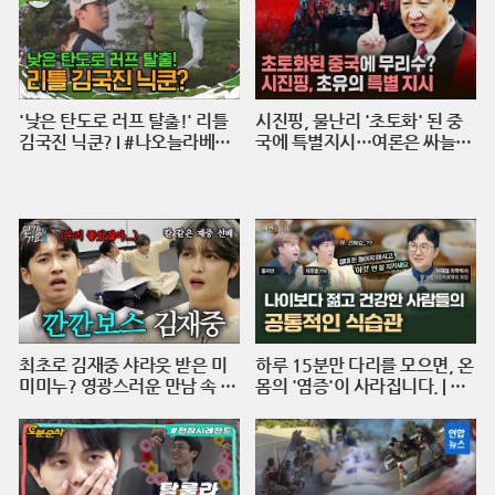
'낮은 탄도로 러프 탈출!' 리틀
시진핑, 물난리 '초토화' 된 중
김국진 닉쿤? I #나오늘라베했
국에 특별지시…여론은 싸늘
어 EP.9-2
[에디터픽] / 재난방송은 YTN
최초로 김재중 샤라웃 받은 미
하루 15분만 다리를 모으면, 온
미미누? 영광스러운 만남 속 재
몸의 '염증'이 사라집니다. | 의
중 선배의 호통을 듣다. | 인기인
학박사 서재걸 X 줄리안 X 이주
가요 시즌2 EP.17
호 기자 [백년의 아침 1화 FUL
L]