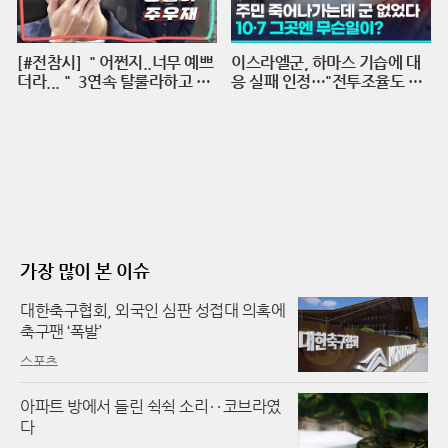
[#전참시] ＂어쩐지..너무 예쁘
이스라엘군, 하마스 기습에 대
더라...＂ 3연속 탈룰라하고 수
응 실패 인정…"전투조율도 안
습하는 주우재 실존ㅣ전지적참
돼"/ 연합뉴스 (Yonhapnews)
견시점⏱오분순삭 MBC2204
23방송
가장 많이 본 이슈
대한축구협회, 외국인 심판 성접대 의혹에
축구팬 ‘폭발’
스포츠
아파트 방에서 들린 쉭쉭 소리‥코브라였
다