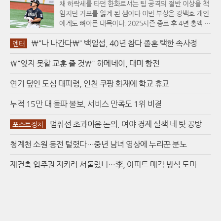
채 하락세를 타던 한화로서는 팀 공격의 절반 이상을 책
모음곡 작품번호 25를 배치해 바흐와의 강렬한 대비를
임지던 거포를 잃게 된 셈이다.이번 부상은 강백호 개인
시도했다. 12음 기법을 적용한 현대음악 특유의 그로테
에게도 뼈아픈 대목이다. 2025시즌 종료 후 4년 총액 1
스크한 질감을 건조하면서도 날카로운 타건으로 표현해
00억 원이라는 파격적인 조건으로 한화 유니폼을 입은
내며, 200년의 시간을 가로지르는 음악적 변주를 선명
\"나 나간다\" 백일섭, 40년 참다 졸혼 택한 속사정
그는 올 시즌 타율 0.315, 23홈런을 기록하며 몸값에 걸
엔터
하게 각인시켰다.1부의 대미를 장식한 슈만의 '빈 사육
맞은 활약을 펼치고 있었다. 특히 86타점으로 리그 전체
제의 어릿광대'는 조성진 특유의 드라마틱한 표현력이
\"잊지 못할 교훈 줄 것\" 하메네이, 대미 항전
1위를 질주하며 생애 첫 타점왕 타이틀과 30홈런 고지
정점에 달한 순간이었다. 경쾌한 리듬의 1악장부터 내밀
를 눈앞에 두고 있었다. 하지만 예상치 못한 근육 부상으
한 서정성이 돋보인 2악장 로만체, 그리고 축제의 활기
로 인해 개인 타이틀 경쟁은 물론, 팀의 중심 타선을 지
연기 덮인 도심 대피령, 인천 쿠팡 화재에 학교 휴교
가 폭발하는 피날레까지 그는 각 악장의 개성을 또렷하
키던 위용도 잠시 내려놓게 되었다.한화의 현재 상황은
게 살려냈다. 파워풀하면서도 맑은 음색은 슈만이 의도
그야말로 엎친 데 덮친 격이다. 올스타 브레이크 이후 재
누적 15만 대 돌파 볼보, 서비스 만족도 1위 비결
한 낭만적 스펙터클을 현대적인 감각으로 재탄생시키기
개된 리그에서 한화는 키움과의 3연전을 모두 내준 데
에 충분했다.공연 후반부는 조성진의 음악적 고향이라
이어, 19일 경기에서는 7점 차 리드를 지키지 못하고 무
멈춰선 초과이윤 논의, 여야 경제 실책 네 탓 공방
포스트정치
할 수 있는 쇼팽의 왈츠 14곡으로 채워졌다. 2015년 쇼
승부를 기록하는 등 투타 밸런스가 완전히 무너진 상태
팽 콩쿠르 우승 이후 끊임없이 레퍼토리를 확장해온 그
다. 이런 와중에 득점권 타율 0.387로 찬스마다 해결사
청계천 소원 동전 털렸다…중년 남녀 영상에 누리꾼 분노
는 이번 무대에서 자신만의 독창적인 배열로 왈츠를 재
역할을 해주던 강백호의 이탈은 남은 타자들에게 가중
구성하는 파격을 선보였다. 작품번호 순서가 아닌 음악
될 심리적 부담감을 더욱 키울 것으로 보인다. 당장 내일
재건축 입주권 지키려 서둘렀나…李, 아파트 매각 방식 도마
적 흐름에 따라 유작과 생전 출판 곡들을 뒤섞어 배치함
부터 시작되는 선두권 KIA 타이거즈와의 원정 경기가 더
으로써, 쇼팽이 주변인들에게 건넸던 선물 같은 곡들을
욱 막막해진 이유다.순위 싸움에서도 한화는 벼랑 끝에
하나의 거대한 음악적 선물 꾸러미로 만들어 관객에게
몰렸다. 현재 6위에 머물고 있는 한화는 4위권과의 격차
선사했다.이번 연주는 조성진이 지난 10여 년간 쌓아온
를 좁히기는커녕, 7위 NC 다이노스에 단 1경기 차로 쫓
음악적 항해를 집약적으로 보여준 자리였다. 쇼팽 스페
기며 중위권 수성조차 위태로운 처지다. 강백호가 빠진
셜리스트라는 타이틀에 안주하지 않고, 바흐와 쇤베르
타선의 무게감은 상대 투수들에게 주는 압박감을 현저