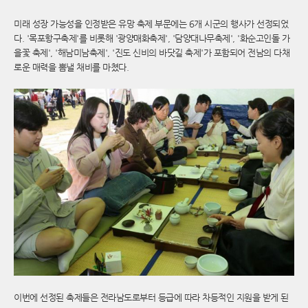
미래 성장 가능성을 인정받은 유망 축제 부문에는 6개 시군의 행사가 선정되었
다. '목포항구축제'를 비롯해 '광양매화축제', '담양대나무축제', '화순고인돌 가
을꽃 축제', '해남미남축제', '진도 신비의 바닷길 축제'가 포함되어 전남의 다채
로운 매력을 뽐낼 채비를 마쳤다.
이번에 선정된 축제들은 전라남도로부터 등급에 따라 차등적인 지원을 받게 된