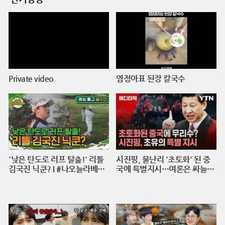
Private video
염정아표 된장 칼국수
'낮은 탄도로 러프 탈출!' 리틀
시진핑, 물난리 '초토화' 된 중
김국진 닉쿤? I #나오늘라베했
국에 특별지시…여론은 싸늘
어 EP.9-2
[에디터픽] / 재난방송은 YTN