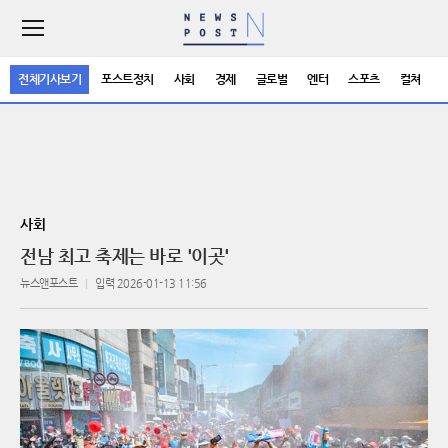
주
요
서
전체기사보기
포스트정치
사회
경제
글로벌
엔터
스포츠
컬쳐
비
스
메
뉴
펼
치
기
사회
전남 최고 축제는 바로 '이곳'
뉴스앤포스트
입력 2026-01-13 11:56