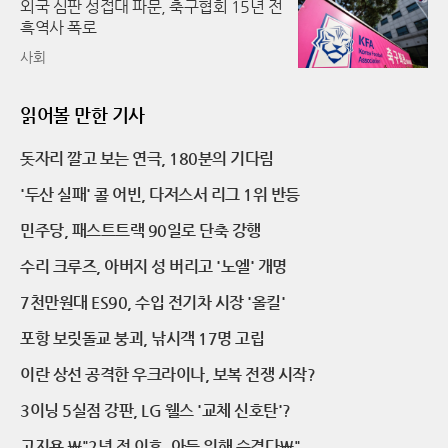
외국 심판 성접대 파문, 축구협회 15년 전
흑역사 폭로
사회
읽어볼 만한 기사
돗자리 깔고 보는 연극, 180분의 기다림
'두산 실패' 콜 어빈, 다저스서 리그 1위 반등
민주당, 패스트트랙 90일로 단축 강행
수리 크루즈, 아버지 성 버리고 '노엘' 개명
7천만원대 ES90, 수입 전기차 시장 '올킬'
포항 보릿돌교 붕괴, 낚시객 17명 고립
이란 상선 공격한 우크라이나, 보복 전쟁 시작?
3이닝 5실점 강판, LG 웰스 '교체 신호탄'?
고지용 \"2년 전 이혼, 아들 위해 숨겼다\"