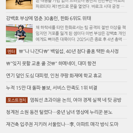
된 내공을 가감 없이 드러냈다.공연의 전반부는 바흐의
파르티타 제1번으로 문을 열었다. 바로크 시대 궁정 춤
곡의 형식을 빌린 이 곡에서 그는 마치 건반 위에서 노래
강백호 부상에 멈춘 30홈런, 한화 6위도 위태
하듯 청아하고 투명한 음색을 뽑아내며 청중을 단숨에
몰입시켰다. 이어지는 무대에서는 쇤베르크의 피아노
채 하락세를 타던 한화로서는 팀 공격의 절반 이상을 책
모음곡 작품번호 25를 배치해 바흐와의 강렬한 대비를
임지던 거포를 잃게 된 셈이다.이번 부상은 강백호 개인
시도했다. 12음 기법을 적용한 현대음악 특유의 그로테
에게도 뼈아픈 대목이다. 2025시즌 종료 후 4년 총액 1
스크한 질감을 건조하면서도 날카로운 타건으로 표현해
00억 원이라는 파격적인 조건으로 한화 유니폼을 입은
내며, 200년의 시간을 가로지르는 음악적 변주를 선명
\"나 나간다\" 백일섭, 40년 참다 졸혼 택한 속사정
그는 올 시즌 타율 0.315, 23홈런을 기록하며 몸값에 걸
엔터
하게 각인시켰다.1부의 대미를 장식한 슈만의 '빈 사육
맞은 활약을 펼치고 있었다. 특히 86타점으로 리그 전체
제의 어릿광대'는 조성진 특유의 드라마틱한 표현력이
\"잊지 못할 교훈 줄 것\" 하메네이, 대미 항전
1위를 질주하며 생애 첫 타점왕 타이틀과 30홈런 고지
정점에 달한 순간이었다. 경쾌한 리듬의 1악장부터 내밀
를 눈앞에 두고 있었다. 하지만 예상치 못한 근육 부상으
한 서정성이 돋보인 2악장 로만체, 그리고 축제의 활기
로 인해 개인 타이틀 경쟁은 물론, 팀의 중심 타선을 지
연기 덮인 도심 대피령, 인천 쿠팡 화재에 학교 휴교
가 폭발하는 피날레까지 그는 각 악장의 개성을 또렷하
키던 위용도 잠시 내려놓게 되었다.한화의 현재 상황은
게 살려냈다. 파워풀하면서도 맑은 음색은 슈만이 의도
그야말로 엎친 데 덮친 격이다. 올스타 브레이크 이후 재
누적 15만 대 돌파 볼보, 서비스 만족도 1위 비결
한 낭만적 스펙터클을 현대적인 감각으로 재탄생시키기
개된 리그에서 한화는 키움과의 3연전을 모두 내준 데
에 충분했다.공연 후반부는 조성진의 음악적 고향이라
이어, 19일 경기에서는 7점 차 리드를 지키지 못하고 무
멈춰선 초과이윤 논의, 여야 경제 실책 네 탓 공방
포스트정치
할 수 있는 쇼팽의 왈츠 14곡으로 채워졌다. 2015년 쇼
승부를 기록하는 등 투타 밸런스가 완전히 무너진 상태
팽 콩쿠르 우승 이후 끊임없이 레퍼토리를 확장해온 그
다. 이런 와중에 득점권 타율 0.387로 찬스마다 해결사
청계천 소원 동전 털렸다…중년 남녀 영상에 누리꾼 분노
는 이번 무대에서 자신만의 독창적인 배열로 왈츠를 재
역할을 해주던 강백호의 이탈은 남은 타자들에게 가중
구성하는 파격을 선보였다. 작품번호 순서가 아닌 음악
될 심리적 부담감을 더욱 키울 것으로 보인다. 당장 내일
재건축 입주권 지키려 서둘렀나…李, 아파트 매각 방식 도마
적 흐름에 따라 유작과 생전 출판 곡들을 뒤섞어 배치함
부터 시작되는 선두권 KIA 타이거즈와의 원정 경기가 더
으로써, 쇼팽이 주변인들에게 건넸던 선물 같은 곡들을