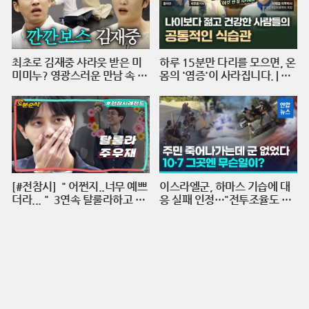
최초로 김재중 샤라웃 받은 미
하루 15분만 다리를 모으면, 온
미미누? 영광스러운 만남 속 재
몸의 '염증'이 사라집니다. | 의
중 선배의 호통을 듣다. | 인기인
학박사 서재걸 X 줄리안 X 이주
가요 시즌2 EP.17
호 기자 [백년의 아침 1화 FUL
L]
[#전참시] ＂어쩐지..너무 예쁘
이스라엘군, 하마스 기습에 대
더라...＂ 3연속 탈룰라하고 수
응 실패 인정…"전투조율도 안
습하는 주우재 실존ㅣ전지적참
돼"/ 연합뉴스 (Yonhapnews)
견시점⏱오분순삭 MBC2204
23방송