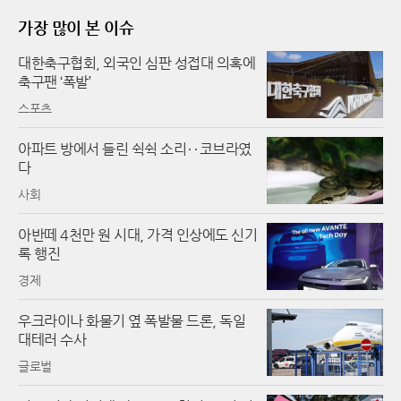
가장 많이 본 이슈
대한축구협회, 외국인 심판 성접대 의혹에
축구팬 ‘폭발’
스포츠
아파트 방에서 들린 쉭쉭 소리‥코브라였
다
사회
아반떼 4천만 원 시대, 가격 인상에도 신기
록 행진
경제
우크라이나 화물기 옆 폭발물 드론, 독일
대테러 수사
글로벌