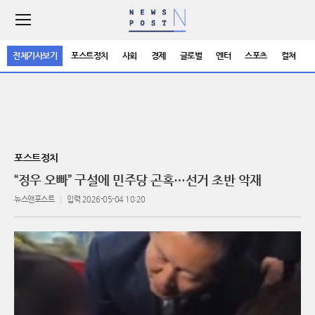
주
요
서
전체기사보기
포스트정치
사회
경제
글로벌
엔터
스포츠
컬쳐
비
스
메
뉴
펼
치
기
포스트정치
“정우 오빠” 구설에 민주당 곤혹…선거 초반 악재
뉴스앤포스트
입력 2026-05-04 10:20