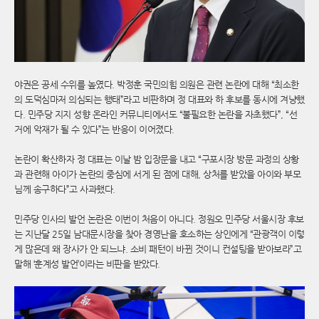
야권은 공세 수위를 높였다. 박정훈 국민의힘 의원은 관련 논란에 대해 “최소한
의 도덕심마저 의심되는 행태”라고 비판하며 정 대표와 하 후보를 동시에 겨냥했
다. 민주당 지지 성향 온라인 커뮤니티에서도 “불필요한 논란을 자초했다”, “선
거에 악재가 될 수 있다”는 반응이 이어졌다.
논란이 확산하자 정 대표는 이날 밤 입장문을 내고 “구포시장 방문 과정의 상황
과 관련해 아이가 논란의 중심에 서게 된 점에 대해, 상처를 받았을 아이와 부모
님께 송구하다”고 사과했다.
민주당 인사의 발언 논란은 이번이 처음이 아니다. 정원오 민주당 서울시장 후보
는 지난달 25일 남대문시장을 찾아 경영난을 호소하는 상인에게 “관광객이 이렇
게 많은데 왜 장사가 안 되느냐. 소비 패턴이 바뀐 것이니 컨설팅을 받아보라”고
말해 ‘훈계성 발언’이라는 비판을 받았다.