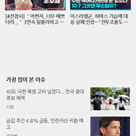
[#전참시] ＂어쩐지..너무 예쁘
이스라엘군, 하마스 기습에 대
더라...＂ 3연속 탈룰라하고 수
응 실패 인정…"전투조율도 안
습하는 주우재 실존ㅣ전지적참
돼"/ 연합뉴스 (Yonhapnews)
견시점⏱오분순삭 MBC2204
23방송
가장 많이 본 이슈
40도 극한 폭염 고비 넘겼다... 전국 중대
경보 해제
사회
금값 주간 4.8% 급등, 안전자산 귀환 예
고
글로벌