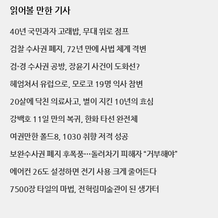
읽어볼 만한 기사
40년 국민과자 고래밥, 무대 위로 점프
검찰 수사권 폐지, 72년 만에 사법 체계 격변
검·경 수사권 공방, 장윤기 사건이 도화선?
헤엄쳐서 유럽으로, 모로코 19명 익사 참변
20살에 닥친 의료사고, 별이 지킨 10년의 효심
강백호 11일 만의 복귀, 한화 타선 완전체
여권만한 폴드8, 1030 취향 저격 성공
보완수사권 폐지 후폭풍…돌려차기 피해자 “거부해야”
에어컨 26도 설정하면 전기 사용 크게 줄어든다
7500장 타일의 마법, 전혁림미술관이 된 생가터