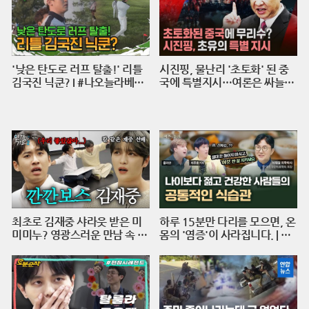
'낮은 탄도로 러프 탈출!' 리틀
시진핑, 물난리 '초토화' 된 중
김국진 닉쿤? I #나오늘라베했
국에 특별지시…여론은 싸늘
어 EP.9-2
[에디터픽] / 재난방송은 YTN
최초로 김재중 샤라웃 받은 미
하루 15분만 다리를 모으면, 온
미미누? 영광스러운 만남 속 재
몸의 '염증'이 사라집니다. | 의
중 선배의 호통을 듣다. | 인기인
학박사 서재걸 X 줄리안 X 이주
가요 시즌2 EP.17
호 기자 [백년의 아침 1화 FUL
L]