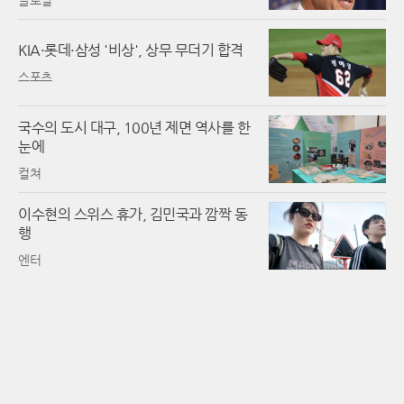
KIA·롯데·삼성 '비상', 상무 무더기 합격
스포츠
국수의 도시 대구, 100년 제면 역사를 한
눈에
컬쳐
이수현의 스위스 휴가, 김민국과 깜짝 동
행
엔터