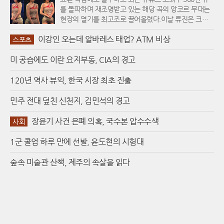
릭터들이 주로 위로와 포용의 메시지를 던졌다면, 이번
를 돌파하며 재조명받고 있는 해당 곡의 앙코르 무대는
신작 속 캐릭터들은 서로의 멱살을 잡고 볼을 쥐어뜯으
현장의 열기를 최고조로 끌어올렸다.이날 류진은 크롭
며 격렬하게 충돌한다. 이는 코로나19 이후 우리 사회에
티셔츠에 로우라이즈 쇼트 팬츠를 매치한 파격적인 스
만연해진 경계심과 정치적 긴장감을 예술적으로 승화시
이강인 오는데 알바레스 태업? ATM 비상
타일로 등장해 늘씬한 몸매와 또렷한 이목구비를 뽐냈
스포츠
킨 결과물이다. 작가는 친밀함의 상징인 '친구'와 우연한
다. 특유의 부드러우면서도 파워풀한 춤선은 팬들의 시
관계인 '이웃' 사이에서 발생하는 미묘한 마찰을 동글동
미 공습에도 이란 요지부동, CIA의 경고
선을 단숨에 사로잡았으며, 압도적인 무대 장악력으로
글한 캐릭터 '첨'의 몸짓을 통해 시각화했다.카우스 예술
'퍼포먼스 퀸'다운 면모를 과시했다. 하지만 공연이 진행
의 핵심인 X자 눈은 단순한 기호를 넘어 작가만의 독창
될수록 격렬한 안무 탓에 의상이 몸에 밀착되거나 위로
120년 역사 뷰익, 한국 시장 최초 진출
적인 본질을 상징한다. 과거 빌보드 광고판에 낙서를 하
말려 올라가는 등 다소 불편해 보이는 모습이 포착되면
던 시절 즉흥적으로 그려 넣었던 이 문양은 이제 전 세계
서 관객들의 우려를 자아내기도 했다.실제로 온라인 커
민주 전대 덮친 신천지, 김민석의 경고
어디서나 통용되는 보편적인 예술 언어가 되었다. 작가
뮤니티에 공유된 직캠 영상 속 류진은 안무 도중 하의를
는 가장 단순한 기호인 X를 통해 캐릭터의 감정을 역설
수시로 만지거나 표정이 굳어지는 등 의상으로 인한 고
장윤기 사건 은폐 의혹, 국수본 압수수색
사회
적으로 증폭시키며, 관객들이 캐릭터의 표정 대신 몸짓
충을 겪는 듯 보였다. 심지어 무대가 끝난 직후 바지 안
과 상황에 집중하게 만든다. 이번 전시에서는 화려한 색
으로 손을 넣어 옷매무새를 거칠게 다듬는 돌발 행동을
1군 콜업 하루 만에 선발, 윤도현의 시험대
채를 덜어낸 검은 청동 조각들을 배치해 관람객이 2차원
보이기도 했다. 이를 본 팬들은 아티스트의 실력을 온전
회화와 3차원 조각 사이의 조형미를 더욱 깊이 있게 탐
히 발휘하기 힘들게 만든 코디네이터의 의상 선정을 비
숲속 미술관 산책, 제주의 속살을 읽다
구하도록 유도했다.전시장 한편을 채운 회화 연작 '빨간
판하는 한편, 얼마나 불편했으면 무대 위에서 저런 행동
공'은 유년 시절의 상징인 놀이터를 무대로 삼아 우정과
을 했겠느냐며 류진의 털털한 성격에 공감을 표했다.해
다툼의 경계를 탐색한다. 화면 곳곳을 굴러다니는 빨간
당 영상이 의도치 않은 논란으로 번지자 류진은 팬들과
공은 갈등의 씨앗이자 놀이의 도구로 작용하며 캐릭터
의 소통 창구인 라이브 방송을 통해 즉각적인 해명에 나
들의 역동적인 움직임을 이끌어낸다. 특히 캔버스 표면
섰다. 류진은 당시 착용했던 점프슈트 형태의 의상이 안
을 덮은 점의 질감은 스프레이 그래피티의 흔적과 현대
무 도중 과도하게 압박을 주어 통증을 느꼈다고 솔직하
인쇄물의 망점을 동시에 연상시키며 작가의 예술적 뿌