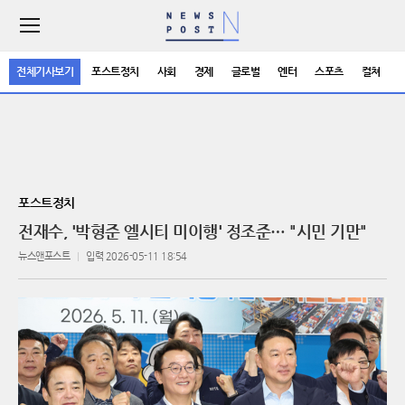
주
요
서
전체기사보기
포스트정치
사회
경제
글로벌
엔터
스포츠
컬쳐
비
스
메
뉴
펼
치
기
포스트정치
전재수, '박형준 엘시티 미이행' 정조준… "시민 기만"
뉴스앤포스트
입력 2026-05-11 18:54