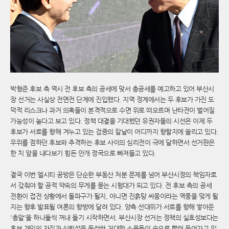
박형준 후보 측 역시 전 후보 측의 공세에 맞서 총공세를 예고하고 있어 부산시
장 선거는 사실상 전면전 단계에 진입했다. 지역 정계에서는 두 후보가 가진 도
덕적 리스크나 과거 의혹들이 본격적으로 수면 위로 떠오르며 난타전이 벌어질
가능성이 높다고 보고 있다. 정책 대결을 기대했던 유권자들의 시선은 이제 두
후보가 서로를 향해 겨누고 있는 검증의 칼날이 어디까지 향할지에 쏠리고 있다.
우위를 점하던 후보와 추격하는 후보 사이의 심리전이 극에 달하면서 선거판은
한 치 앞을 내다보기 힘든 안개 정국으로 빠져들고 있다.
결국 이번 엘시티 공방은 단순한 부동산 처분 문제를 넘어 부산시정의 책임자로
서 갖춰야 할 공적 약속의 무게를 묻는 시험대가 되고 있다. 전 후보 측의 공세
전환이 접전 상황에서 돌파구가 될지, 아니면 진흙탕 싸움이라는 역풍을 맞게 될
지는 향후 발표될 여론의 향방에 달려 있다. 양측 선대위가 서로를 향해 쌓아둔
'총알'을 하나둘씩 꺼내 들기 시작하면서, 부산시장 선거는 정책의 실효성보다는
후보 개인의 자질과 신뢰성을 둘러싼 거대한 소용돌이 속으로 빨려 들어가고 있