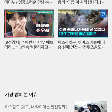
미미누? 영광스러운 만남 속 재
몸의 '염증'이 사라집니다. | 의
중 선배의 호통을 듣다. | 인기인
학박사 서재걸 X 줄리안 X 이주
가요 시즌2 EP.17
호 기자 [백년의 아침 1화 FUL
L]
[#전참시] ＂어쩐지..너무 예쁘
이스라엘군, 하마스 기습에 대
더라...＂ 3연속 탈룰라하고 수
응 실패 인정…"전투조율도 안
습하는 주우재 실존ㅣ전지적참
돼"/ 연합뉴스 (Yonhapnews)
견시점⏱오분순삭 MBC2204
23방송
가장 많이 본 이슈
아스팔트 60도, 내 타이어는 안전할까?