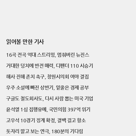
읽어볼 만한 기사
16곡 전곡 억대 스트리밍, 멈춰버린 뉴진스
거대한 덩치에 반전 매력, 디펜더 110 시승기
해사 진해 존치 촉구, 창원시의회 여야 결집
우주 소설에 빠진 상반기, 밑줄은 경제 공부
구글도 철도회사도, 다시 사람 뽑는 미국 기업
윤석열 1심 집행유예, 국민의힘 397억 위기
고우석 10경기 징계 확정, 결백 걸고 항소
돗자리 깔고 보는 연극, 180분의 기다림