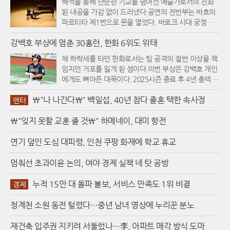
해석을 통해 단순한 기교를 넘어선 예술가로서의 진화
된 내공을 가감 없이 드러냈다.공연의 전반부는 바흐의
파르티타 제1번으로 문을 열었다. 바로크 시대 궁정 춤
곡의 형식을 빌린 이 곡에서 그는 마치 건반 위에서 노래
강백호 부상에 멈춘 30홈런, 한화 6위도 위태
하듯 청아하고 투명한 음색을 뽑아내며 청중을 단숨에
몰입시켰다. 이어지는 무대에서는 쇤베르크의 피아노
채 하락세를 타던 한화로서는 팀 공격의 절반 이상을 책
모음곡 작품번호 25를 배치해 바흐와의 강렬한 대비를
임지던 거포를 잃게 된 셈이다.이번 부상은 강백호 개인
시도했다. 12음 기법을 적용한 현대음악 특유의 그로테
에게도 뼈아픈 대목이다. 2025시즌 종료 후 4년 총액 1
스크한 질감을 건조하면서도 날카로운 타건으로 표현해
00억 원이라는 파격적인 조건으로 한화 유니폼을 입은
내며, 200년의 시간을 가로지르는 음악적 변주를 선명
\"나 나간다\" 백일섭, 40년 참다 졸혼 택한 속사정
그는 올 시즌 타율 0.315, 23홈런을 기록하며 몸값에 걸
엔터
하게 각인시켰다.1부의 대미를 장식한 슈만의 '빈 사육
맞은 활약을 펼치고 있었다. 특히 86타점으로 리그 전체
제의 어릿광대'는 조성진 특유의 드라마틱한 표현력이
\"잊지 못할 교훈 줄 것\" 하메네이, 대미 항전
1위를 질주하며 생애 첫 타점왕 타이틀과 30홈런 고지
정점에 달한 순간이었다. 경쾌한 리듬의 1악장부터 내밀
를 눈앞에 두고 있었다. 하지만 예상치 못한 근육 부상으
한 서정성이 돋보인 2악장 로만체, 그리고 축제의 활기
로 인해 개인 타이틀 경쟁은 물론, 팀의 중심 타선을 지
연기 덮인 도심 대피령, 인천 쿠팡 화재에 학교 휴교
가 폭발하는 피날레까지 그는 각 악장의 개성을 또렷하
키던 위용도 잠시 내려놓게 되었다.한화의 현재 상황은
게 살려냈다. 파워풀하면서도 맑은 음색은 슈만이 의도
그야말로 엎친 데 덮친 격이다. 올스타 브레이크 이후 재
멈춰선 초과이윤 논의, 여야 경제 실책 네 탓 공방
한 낭만적 스펙터클을 현대적인 감각으로 재탄생시키기
개된 리그에서 한화는 키움과의 3연전을 모두 내준 데
에 충분했다.공연 후반부는 조성진의 음악적 고향이라
이어, 19일 경기에서는 7점 차 리드를 지키지 못하고 무
누적 15만 대 돌파 볼보, 서비스 만족도 1위 비결
경제
할 수 있는 쇼팽의 왈츠 14곡으로 채워졌다. 2015년 쇼
승부를 기록하는 등 투타 밸런스가 완전히 무너진 상태
팽 콩쿠르 우승 이후 끊임없이 레퍼토리를 확장해온 그
다. 이런 와중에 득점권 타율 0.387로 찬스마다 해결사
청계천 소원 동전 털렸다…중년 남녀 영상에 누리꾼 분노
는 이번 무대에서 자신만의 독창적인 배열로 왈츠를 재
역할을 해주던 강백호의 이탈은 남은 타자들에게 가중
구성하는 파격을 선보였다. 작품번호 순서가 아닌 음악
될 심리적 부담감을 더욱 키울 것으로 보인다. 당장 내일
재건축 입주권 지키려 서둘렀나…李, 아파트 매각 방식 도마
적 흐름에 따라 유작과 생전 출판 곡들을 뒤섞어 배치함