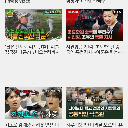
Private video
염정아표 된장 칼국수
'낮은 탄도로 러프 탈출!' 리틀
시진핑, 물난리 '초토화' 된 중
김국진 닉쿤? I #나오늘라베했
국에 특별지시…여론은 싸늘
어 EP.9-2
[에디터픽] / 재난방송은 YTN
최초로 김재중 샤라웃 받은 미
하루 15분만 다리를 모으면, 온