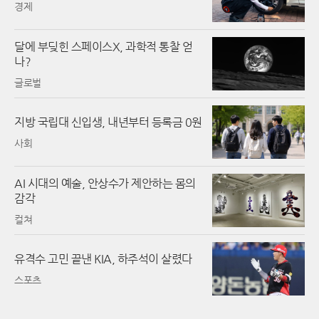
경제
달에 부딪힌 스페이스X, 과학적 통찰 얻
나?
글로벌
지방 국립대 신입생, 내년부터 등록금 0원
사회
AI 시대의 예술, 안상수가 제안하는 몸의
감각
컬쳐
유격수 고민 끝낸 KIA, 하주석이 살렸다
스포츠