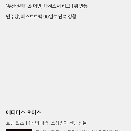
'두산 실패' 콜 어빈, 다저스서 리그 1위 반등
민주당, 패스트트랙 90일로 단축 강행
에디터스 초이스
쇼팽 왈츠 14곡의 파격, 조성진이 건넨 선물