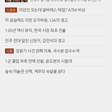
며 격렬하게 충돌한다. 이는 코로나19 이후 우리 사회에
티셔츠에 로우라이즈 쇼트 팬츠를 매치한 파격적인 스
만연해진 경계심과 정치적 긴장감을 예술적으로 승화시
이강인 오는데 알바레스 태업? ATM 비상
타일로 등장해 늘씬한 몸매와 또렷한 이목구비를 뽐냈
스포츠
킨 결과물이다. 작가는 친밀함의 상징인 '친구'와 우연한
다. 특유의 부드러우면서도 파워풀한 춤선은 팬들의 시
관계인 '이웃' 사이에서 발생하는 미묘한 마찰을 동글동
미 공습에도 이란 요지부동, CIA의 경고
선을 단숨에 사로잡았으며, 압도적인 무대 장악력으로
글한 캐릭터 '첨'의 몸짓을 통해 시각화했다.카우스 예술
'퍼포먼스 퀸'다운 면모를 과시했다. 하지만 공연이 진행
의 핵심인 X자 눈은 단순한 기호를 넘어 작가만의 독창
될수록 격렬한 안무 탓에 의상이 몸에 밀착되거나 위로
120년 역사 뷰익, 한국 시장 최초 진출
적인 본질을 상징한다. 과거 빌보드 광고판에 낙서를 하
말려 올라가는 등 다소 불편해 보이는 모습이 포착되면
던 시절 즉흥적으로 그려 넣었던 이 문양은 이제 전 세계
서 관객들의 우려를 자아내기도 했다.실제로 온라인 커
민주 전대 덮친 신천지, 김민석의 경고
어디서나 통용되는 보편적인 예술 언어가 되었다. 작가
뮤니티에 공유된 직캠 영상 속 류진은 안무 도중 하의를
는 가장 단순한 기호인 X를 통해 캐릭터의 감정을 역설
수시로 만지거나 표정이 굳어지는 등 의상으로 인한 고
장윤기 사건 은폐 의혹, 국수본 압수수색
사회
적으로 증폭시키며, 관객들이 캐릭터의 표정 대신 몸짓
충을 겪는 듯 보였다. 심지어 무대가 끝난 직후 바지 안
과 상황에 집중하게 만든다. 이번 전시에서는 화려한 색
으로 손을 넣어 옷매무새를 거칠게 다듬는 돌발 행동을
1군 콜업 하루 만에 선발, 윤도현의 시험대
채를 덜어낸 검은 청동 조각들을 배치해 관람객이 2차원
보이기도 했다. 이를 본 팬들은 아티스트의 실력을 온전
회화와 3차원 조각 사이의 조형미를 더욱 깊이 있게 탐
히 발휘하기 힘들게 만든 코디네이터의 의상 선정을 비
숲속 미술관 산책, 제주의 속살을 읽다
구하도록 유도했다.전시장 한편을 채운 회화 연작 '빨간
판하는 한편, 얼마나 불편했으면 무대 위에서 저런 행동
공'은 유년 시절의 상징인 놀이터를 무대로 삼아 우정과
을 했겠느냐며 류진의 털털한 성격에 공감을 표했다.해
다툼의 경계를 탐색한다. 화면 곳곳을 굴러다니는 빨간
당 영상이 의도치 않은 논란으로 번지자 류진은 팬들과
공은 갈등의 씨앗이자 놀이의 도구로 작용하며 캐릭터
의 소통 창구인 라이브 방송을 통해 즉각적인 해명에 나
들의 역동적인 움직임을 이끌어낸다. 특히 캔버스 표면
섰다. 류진은 당시 착용했던 점프슈트 형태의 의상이 안
을 덮은 점의 질감은 스프레이 그래피티의 흔적과 현대
무 도중 과도하게 압박을 주어 통증을 느꼈다고 솔직하
인쇄물의 망점을 동시에 연상시키며 작가의 예술적 뿌
게 고백했다. 당시에는 너무 아파서 별다른 생각 없이 옷
리를 상기시킨다. 이는 길거리 낙서화가라는 편견을 깨
을 정리했는데, 나중에 영상을 확인하고 본인도 깜짝 놀