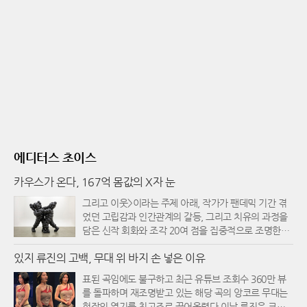
에디터스 초이스
카우스가 온다, 167억 몸값의 X자 눈
그리고 이웃>이라는 주제 아래, 작가가 팬데믹 기간 겪
었던 고립감과 인간관계의 갈등, 그리고 치유의 과정을
담은 신작 회화와 조각 20여 점을 집중적으로 조명한다.
전시의 도입부에서 관람객을 맞이하는 조각 '막상막
있지 류진의 고백, 무대 위 바지 손 넣은 이유
하'는 작가의 심경 변화를 가장 극명하게 보여주는 지표
다. 과거 석촌호수나 영종도에서 선보였던 카우스의 캐
표된 곡임에도 불구하고 최근 유튜브 조회수 360만 뷰
릭터들이 주로 위로와 포용의 메시지를 던졌다면, 이번
를 돌파하며 재조명받고 있는 해당 곡의 앙코르 무대는
신작 속 캐릭터들은 서로의 멱살을 잡고 볼을 쥐어뜯으
현장의 열기를 최고조로 끌어올렸다.이날 류진은 크롭