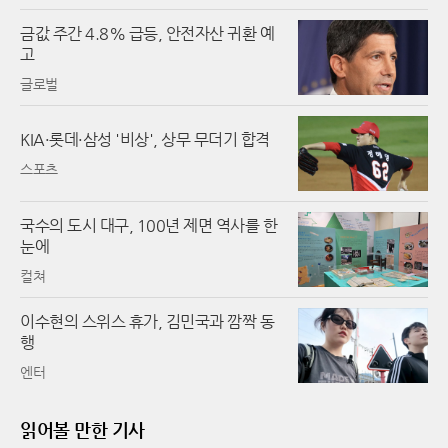
금값 주간 4.8% 급등, 안전자산 귀환 예
고
글로벌
KIA·롯데·삼성 '비상', 상무 무더기 합격
스포츠
국수의 도시 대구, 100년 제면 역사를 한
눈에
컬쳐
이수현의 스위스 휴가, 김민국과 깜짝 동
행
엔터
읽어볼 만한 기사