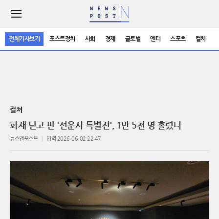
주
요
서
전체기사보기
포스트정치
사회
경제
글로벌
엔터
스포츠
컬쳐
비
스
메
뉴
펼
치
기
컬쳐
화재 딛고 핀 '선운사 특별전', 1만 5천 명 홀렸다
뉴스앤포스트
입력 2026-06-02 22:47