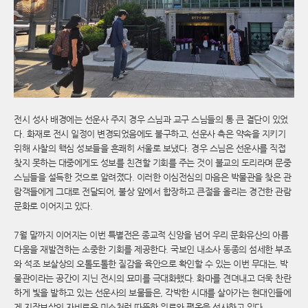
전시 성사 배경에는 선운사 주지 경우 스님과 교구 스님들의 통 큰 결단이 있었
다. 화재로 전시 일정이 변경되었음에도 불구하고, 선운사 측은 약속을 지키기
위해 사찰의 핵심 성보들을 흔쾌히 서울로 보냈다. 경우 스님은 선운사를 직접
찾지 못하는 대중에게도 성보를 친견할 기회를 주는 것이 불교의 도리라며 문중
스님들을 설득한 것으로 알려졌다. 이러한 이심전심의 마음은 박물관을 찾은 관
람객들에게 그대로 전달되어, 불상 앞에서 합장하고 큰절을 올리는 경건한 관람
문화로 이어지고 있다.
7월 말까지 이어지는 이번 특별전은 종교적 신앙을 넘어 우리 문화유산의 아름
다움을 재발견하는 소중한 기회를 제공한다. 국보인 내소사 동종의 섬세한 부조
와 석조 보살상의 오톨도톨한 질감을 육안으로 확인할 수 있는 이번 무대는, 박
물관이라는 공간이 지닌 전시의 묘미를 극대화했다. 화마를 견뎌내고 더욱 찬란
하게 빛을 발하고 있는 선운사의 보물들은, 각박한 시대를 살아가는 현대인들에
게 지장보살의 자비로운 미소처럼 따뜻한 위로와 평온을 선사하고 있다.