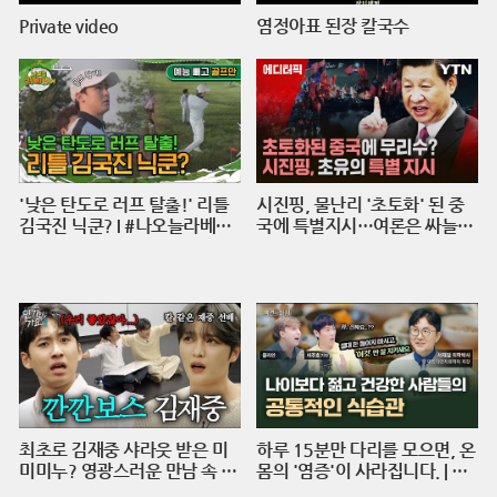
Private video
염정아표 된장 칼국수
'낮은 탄도로 러프 탈출!' 리틀
시진핑, 물난리 '초토화' 된 중
김국진 닉쿤? I #나오늘라베했
국에 특별지시…여론은 싸늘
어 EP.9-2
[에디터픽] / 재난방송은 YTN
최초로 김재중 샤라웃 받은 미
하루 15분만 다리를 모으면, 온
미미누? 영광스러운 만남 속 재
몸의 '염증'이 사라집니다. | 의
중 선배의 호통을 듣다. | 인기인
학박사 서재걸 X 줄리안 X 이주