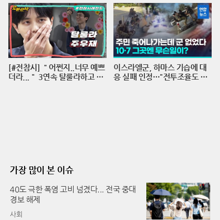
가요 시즌2 EP.17
호 기자 [백년의 아침 1화 FUL
L]
[#전참시] ＂어쩐지..너무 예쁘
이스라엘군, 하마스 기습에 대
더라...＂ 3연속 탈룰라하고 수
응 실패 인정…"전투조율도 안
습하는 주우재 실존ㅣ전지적참
돼"/ 연합뉴스 (Yonhapnews)
견시점⏱오분순삭 MBC2204
23방송
가장 많이 본 이슈
40도 극한 폭염 고비 넘겼다... 전국 중대
경보 해제
사회