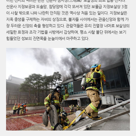
이번 전시의 백미는 단연 ‘선운사 삼지장(三地藏)’ 보살상의 최초 합동 전시다.
선운사 지장보궁과 도솔암, 참당암에 각각 모셔져 있던 보물급 지장보살상 3점
이 사찰 밖으로 나와 나란히 안치된 것은 역사상 처음 있는 일이다. 지장보살은
지옥 중생을 구제하는 자비의 상징으로, 불자들 사이에서는 관음신앙과 함께 가
장 두터운 신앙의 축을 형성하고 있다. 관람객들은 유리 진열장 너머로 보살상의
세밀한 표정과 조각 기법을 사방에서 감상하며, 평소 사찰 불단 위에서는 보기
힘들었던 성보의 진면목을 눈높이에서 마주하고 있다.