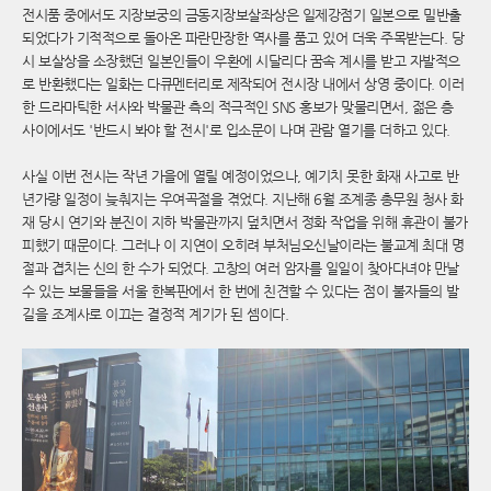
전시품 중에서도 지장보궁의 금동지장보살좌상은 일제강점기 일본으로 밀반출
되었다가 기적적으로 돌아온 파란만장한 역사를 품고 있어 더욱 주목받는다. 당
시 보살상을 소장했던 일본인들이 우환에 시달리다 꿈속 계시를 받고 자발적으
로 반환했다는 일화는 다큐멘터리로 제작되어 전시장 내에서 상영 중이다. 이러
한 드라마틱한 서사와 박물관 측의 적극적인 SNS 홍보가 맞물리면서, 젊은 층
사이에서도 '반드시 봐야 할 전시'로 입소문이 나며 관람 열기를 더하고 있다.
사실 이번 전시는 작년 가을에 열릴 예정이었으나, 예기치 못한 화재 사고로 반
년가량 일정이 늦춰지는 우여곡절을 겪었다. 지난해 6월 조계종 총무원 청사 화
재 당시 연기와 분진이 지하 박물관까지 덮치면서 정화 작업을 위해 휴관이 불가
피했기 때문이다. 그러나 이 지연이 오히려 부처님오신날이라는 불교계 최대 명
절과 겹치는 신의 한 수가 되었다. 고창의 여러 암자를 일일이 찾아다녀야 만날
수 있는 보물들을 서울 한복판에서 한 번에 친견할 수 있다는 점이 불자들의 발
길을 조계사로 이끄는 결정적 계기가 된 셈이다.